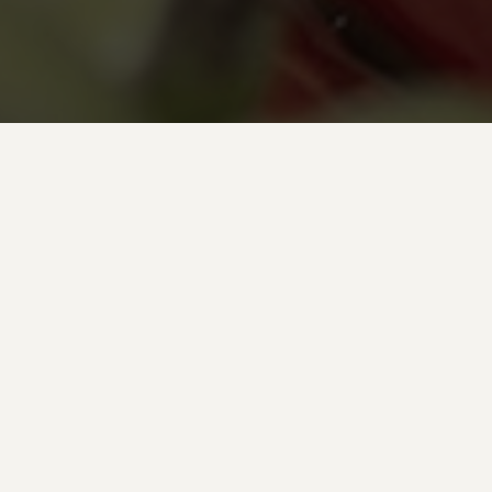
"
Unser erfahrenes Team
arbeitet seit vielen Jahren nach
höchsten Qualitätsstandards in
der Armprothetik.