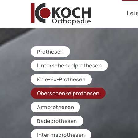
go to sitemap navigation
skip navigation and go to page content
Lei
jump to contact page
Prothesen
Unterschenkelprothesen
Knie-Ex-Prothesen
Oberschenkelprothesen
Armprothesen
Badeprothesen
Interimsprothesen