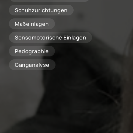
Schuhzurichtungen
Maßeinlagen
Sensomotorische Einlagen
Pedographie
Ganganalyse